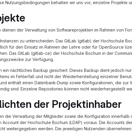
se Nutzungsbedingungen behalten wir uns vor, einzelne Projekte u
ojekte
ab dienen der Verwaltung von Softwareprojekten im Rahmen von For
n Instanzen zu unterscheiden. Das GitLab (gitlab) der Hochschule Bo
ießlich für den Einsatz im Rahmen der Lehre oder für OpenSource liz
en. Das GitLab (gitlab-ce) der Hochschule Bochum in der Communiy
tungszwecke zur Verfügung.
h ein nächtliches Backup gesichert. Dieses Backup dient jedoch nur
ems im Fehlerfall und nicht der Wiederherstellung einzelner Benut
nd enthält einen Datenbank-Dump sowie Konfigurationen, die zur W
ndig sind. Einzelne Repositories können nicht wiederhergestellt w
lichten der Projektinhaber
die Verwaltung der Mitglieder sowie die Konfiguration innerhalb ih
en Account der Hochschule Bochum (LDAP) voraus. Die Accounts de
ht weitergegeben werden. Die jeweiligen Nutzenden übernehmen d