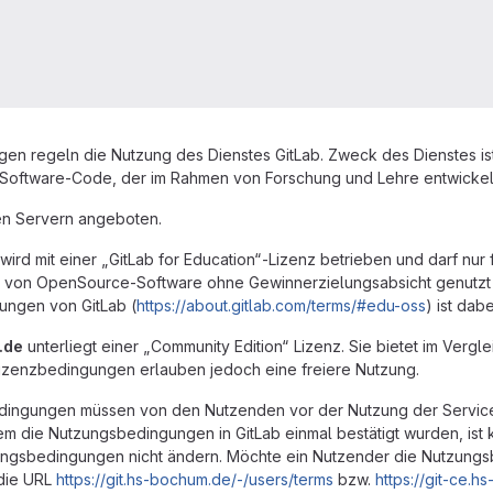
n regeln die Nutzung des Dienstes GitLab. Zweck des Dienstes ist 
Software-Code, der im Rahmen von Forschung und Lehre entwickelt
en Servern angeboten.
wird mit einer „GitLab for Education“-Lizenz betrieben und darf nur
g von OpenSource-Software ohne Gewinnerzielungsabsicht genutzt 
ngen von GitLab (
https://about.gitlab.com/terms/#edu-oss
) ist dab
.de
unterliegt einer „Community Edition“ Lizenz. Sie bietet im Vergle
 Lizenzbedingungen erlauben jedoch eine freiere Nutzung.
dingungen müssen von den Nutzenden vor der Nutzung der Services
m die Nutzungsbedingungen in GitLab einmal bestätigt wurden, ist 
tzungsbedingungen nicht ändern. Möchte ein Nutzender die Nutzungs
 die URL
https://git.hs-bochum.de/-/users/terms
bzw.
https://git-ce.